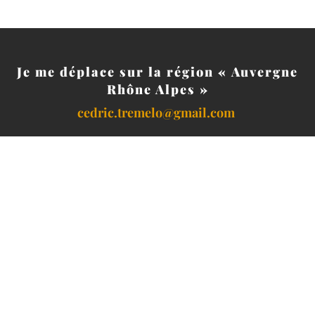
Je me déplace sur la région « Auvergne
Rhône Alpes »
cedric.tremelo@gmail.com
CONTACTS
07 85 62 84 03
cedric.tremelo@gmail.com